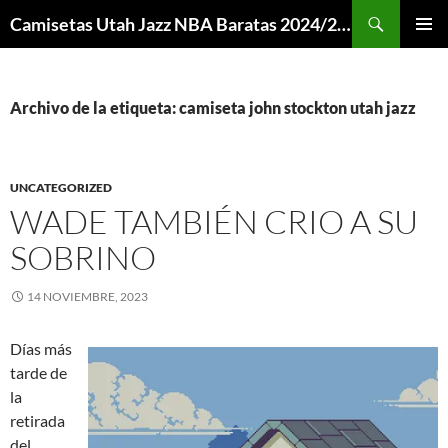
Buscar
Camisetas Utah Jazz NBA Baratas 2024/2025 – Mi Camiseta NBA
SALTAR
MENÚ
AL
PRINCI
CONTENIDO
Archivo de la etiqueta: camiseta john stockton utah jazz
UNCATEGORIZED
WADE TAMBIÉN CRIO A SU
SOBRINO
14 NOVIEMBRE, 2023
Días más
tarde de
la
retirada
del