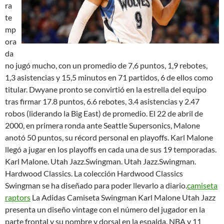
ra
te
mp
ora
da
no jugó mucho, con un promedio de 7,6 puntos, 1,9 rebotes,
1,3 asistencias y 15,5 minutos en 71 partidos, 6 de ellos como
titular. Dwyane pronto se convirtió en la estrella del equipo
tras firmar 17.8 puntos, 6.6 rebotes, 3.4 asistencias y 2.47
robos (liderando la Big East) de promedio. El 22 de abril de
2000, en primera ronda ante Seattle Supersonics, Malone
anotó 50 puntos, su récord personal en playoffs. Karl Malone
llegó a jugar en los playoffs en cada una de sus 19 temporadas.
Karl Malone. Utah Jazz.Swingman. Utah Jazz.Swingman.
Hardwood Classics. La colección Hardwood Classics
Swingman se ha diseñado para poder llevarlo a diario.
camiseta
raptors
La Adidas Camiseta Swingman Karl Malone Utah Jazz
presenta un diseño vintage con el número del jugador en la
parte frontal y su nombre y dorsal en la espalda. NBA y 11