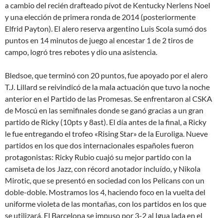
a cambio del recién drafteado pívot de Kentucky Nerlens Noel
y una elección de primera ronda de 2014 (posteriormente
Elfrid Payton). El alero reserva argentino Luis Scola sumó dos
puntos en 14 minutos de juego al encestar 1 de 2 tiros de
campo, logró tres rebotes y dio una asistencia.
Bledsoe, que terminó con 20 puntos, fue apoyado por el alero
T.J. Lillard se reivindicó de la mala actuación que tuvo la noche
anterior en el Partido de las Promesas. Se enfrentaron al CSKA
de Moscú en las semifinales donde se ganó gracias a un gran
partido de Ricky (10pts y 8ast). El día antes de la final, a Ricky
le fue entregando el trofeo «Rising Star» de la Euroliga. Nueve
partidos en los que dos internacionales españoles fueron
protagonistas: Ricky Rubio cuajó su mejor partido con la
camiseta de los Jazz, con récord anotador incluído, y Nikola
Mirotic, que se presentó en sociedad con los Pelicans con un
doble-doble. Mostramos los 4, haciendo foco en la vuelta del
uniforme violeta de las montañas, con los partidos en los que
se utilizará. El Barcelona se impuso por 3-2 al Igua lada en el