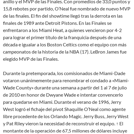
anillo y el MVP de las Finales. Con promedios de 33,0 puntos y
15,8 rebotes por partido, O’Neal fue nombrado de nuevo MVP
de las finales. El fin del showtime llegó tras la derrota en las
finales de 1989 ante Detroit Pistons. En las Finales se
enfrentaron a los Miami Heat, a quienes vencieron por 4-2
para lograr el primer título de la franquicia después de una
década e igualar a los Boston Celtics como el equipo con más
campeonatos de la historia de la NBA (17). LeBron James fue
elegido MVP de las Finales.
Durante la pretemporada, los comisionados de Miami-Dade
votaron unánimemente para renombrar el condado a «Miami-
Wade County» durante una semana a partir del 1 al 7 de julio
de 2010 en honor de Dwyane Wade e intentar convencerlo
para quedarse en Miami. Durante el verano de 1996, Jerry
West logró el fichaje del pívot Shaquille O’Neal como agente
libre procedente de los Orlando Magic. Jerry Buss, Jerry West
y Pat Riley vieron la necesidad de reconstruir el equipo. ↑ El
montante de la operación de 67,5 millones de dólares incluye