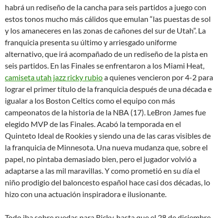
habrá un rediseño de la cancha para seis partidos a juego con
estos tonos mucho más cálidos que emulan “las puestas de sol
y los amaneceres en las zonas de cañones del sur de Utah”. La
franquicia presenta su último y arriesgado uniforme
alternativo, que irá acompañado de un rediseño de la pista en
seis partidos. En las Finales se enfrentaron a los Miami Heat,
camiseta utah jazz ricky rubio
a quienes vencieron por 4-2 para
lograr el primer título de la franquicia después de una década e
igualar a los Boston Celtics como el equipo con más
campeonatos de la historia de la NBA (17). LeBron James fue
elegido MVP de las Finales. Acabó la temporada en el
Quinteto Ideal de Rookies y siendo una de las caras visibles de
la franquicia de Minnesota. Una nueva mudanza que, sobre el
papel, no pintaba demasiado bien, pero el jugador volvió a
adaptarse a las mil maravillas. Y como prometió en su día el
niño prodigio del baloncesto español hace casi dos décadas, lo
hizo con una actuación inspiradora e ilusionante.
Todo iba sobre ruedas para Ricky, hasta que el 28 de diciembre