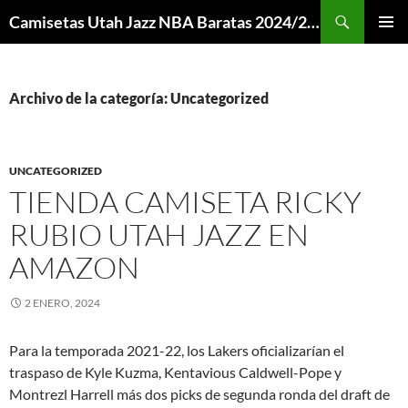
Buscar
Camisetas Utah Jazz NBA Baratas 2024/2025 – Mi Camiseta NBA
SALTAR
MENÚ
AL
PRINCI
CONTENIDO
Archivo de la categoría: Uncategorized
UNCATEGORIZED
TIENDA CAMISETA RICKY
RUBIO UTAH JAZZ EN
AMAZON
2 ENERO, 2024
Para la temporada 2021-22, los Lakers oficializarían el
traspaso de Kyle Kuzma, Kentavious Caldwell-Pope y
Montrezl Harrell más dos picks de segunda ronda del draft de