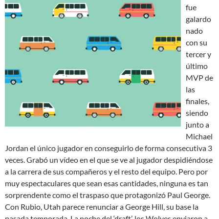
fue
galardo
nado
con su
tercer y
último
MVP de
las
finales,
siendo
junto a
Michael
Jordan el único jugador en conseguirlo de forma consecutiva 3
veces. Grabó un vídeo en el que se ve al jugador despidiéndose
a la carrera de sus compañeros y el resto del equipo. Pero por
muy espectaculares que sean esas cantidades, ninguna es tan
sorprendente como el traspaso que protagonizó Paul George.
Con Rubio, Utah parece renunciar a George Hill, su base la
pasada temporada. La noche del ‘draft’, los Wolves enviaron a