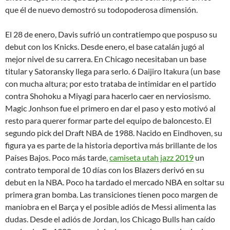
que él de nuevo demostró su todopoderosa dimensión.
El 28 de enero, Davis sufrió un contratiempo que pospuso su
debut con los Knicks. Desde enero, el base catalán jugó al
mejor nivel de su carrera. En Chicago necesitaban un base
titular y Satoransky llega para serlo. 6 Daijiro Itakura (un base
con mucha altura; por esto trataba de intimidar en el partido
contra Shohoku a Miyagi para hacerlo caer en nerviosismo.
Magic Jonhson fue el primero en dar el paso y esto motivó al
resto para querer formar parte del equipo de baloncesto. El
segundo pick del Draft NBA de 1988. Nacido en Eindhoven, su
figura ya es parte de la historia deportiva más brillante de los
Países Bajos. Poco más tarde,
camiseta utah jazz 2019
un
contrato temporal de 10 días con los Blazers derivó en su
debut en la NBA. Poco ha tardado el mercado NBA en soltar su
primera gran bomba. Las transiciones tienen poco margen de
maniobra en el Barça y el posible adiós de Messi alimenta las
dudas. Desde el adiós de Jordan, los Chicago Bulls han caído