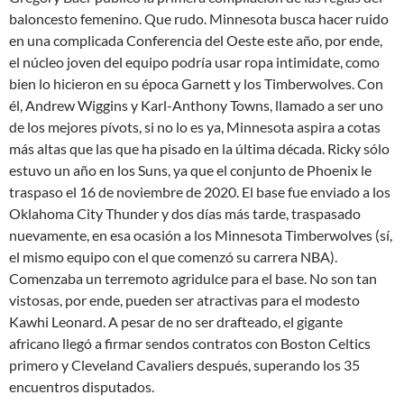
baloncesto femenino. Que rudo. Minnesota busca hacer ruido
en una complicada Conferencia del Oeste este año, por ende,
el núcleo joven del equipo podría usar ropa intimidate, como
bien lo hicieron en su época Garnett y los Timberwolves. Con
él, Andrew Wiggins y Karl-Anthony Towns, llamado a ser uno
de los mejores pívots, si no lo es ya, Minnesota aspira a cotas
más altas que las que ha pisado en la última década. Ricky sólo
estuvo un año en los Suns, ya que el conjunto de Phoenix le
traspaso el 16 de noviembre de 2020. El base fue enviado a los
Oklahoma City Thunder y dos días más tarde, traspasado
nuevamente, en esa ocasión a los Minnesota Timberwolves (sí,
el mismo equipo con el que comenzó su carrera NBA).
Comenzaba un terremoto agridulce para el base. No son tan
vistosas, por ende, pueden ser atractivas para el modesto
Kawhi Leonard. A pesar de no ser drafteado, el gigante
africano llegó a firmar sendos contratos con Boston Celtics
primero y Cleveland Cavaliers después, superando los 35
encuentros disputados.