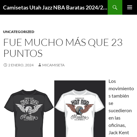
Buscar
Camisetas Utah Jazz NBA Baratas 2024/2025 – Mi Camiseta NBA
SALTAR
MENÚ
AL
PRINCI
CONTENIDO
UNCATEGORIZED
FUE MUCHO MÁS QUE 23
PUNTOS
2 ENERO, 2024
MICAMISETA
Los
movimiento
s también
se
sucedieron
en las
oficinas,
Jack Kent