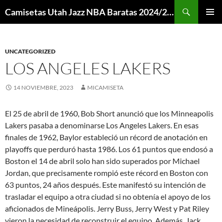
Buscar
Camisetas Utah Jazz NBA Baratas 2024/2025 – Mi Camiseta NBA
SALTAR
MENÚ
AL
PRINCI
CONTENIDO
UNCATEGORIZED
LOS ANGELES LAKERS
14 NOVIEMBRE, 2023
MICAMISETA
El 25 de abril de 1960, Bob Short anunció que los Minneapolis
Lakers pasaba a denominarse Los Angeles Lakers. En esas
finales de 1962, Baylor estableció un récord de anotación en
playoffs que perduró hasta 1986. Los 61 puntos que endosó a
Boston el 14 de abril solo han sido superados por Michael
Jordan, que precisamente rompió este récord en Boston con
63 puntos, 24 años después. Este manifestó su intención de
trasladar el equipo a otra ciudad si no obtenía el apoyo de los
aficionados de Mineápolis. Jerry Buss, Jerry West y Pat Riley
vieron la necesidad de reconstruir el equipo. Además, Jack