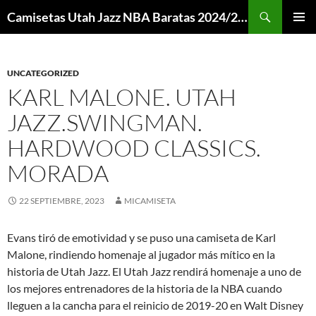
Buscar
Camisetas Utah Jazz NBA Baratas 2024/2025 – Mi Camiseta NBA
SALTAR
MENÚ
AL
PRINCI
CONTENIDO
UNCATEGORIZED
KARL MALONE. UTAH
JAZZ.SWINGMAN.
HARDWOOD CLASSICS.
MORADA
22 SEPTIEMBRE, 2023
MICAMISETA
Evans tiró de emotividad y se puso una camiseta de Karl
Malone, rindiendo homenaje al jugador más mítico en la
historia de Utah Jazz. El Utah Jazz rendirá homenaje a uno de
los mejores entrenadores de la historia de la NBA cuando
lleguen a la cancha para el reinicio de 2019-20 en Walt Disney