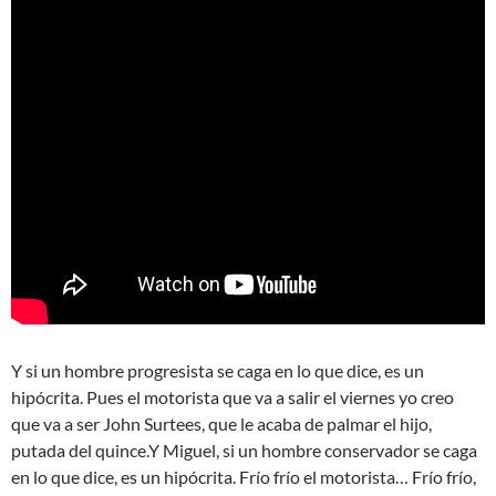
Y si un hombre progresista se caga en lo que dice, es un
hipócrita. Pues el motorista que va a salir el viernes yo creo
que va a ser John Surtees, que le acaba de palmar el hijo,
putada del quince.Y Miguel, si un hombre conservador se caga
en lo que dice, es un hipócrita. Frío frío el motorista… Frío frío,