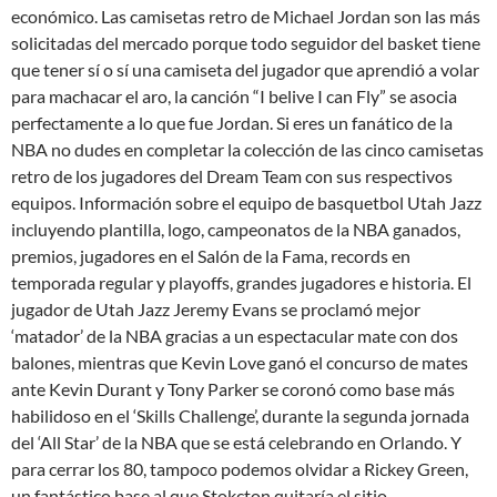
económico. Las camisetas retro de Michael Jordan son las más
solicitadas del mercado porque todo seguidor del basket tiene
que tener sí o sí una camiseta del jugador que aprendió a volar
para machacar el aro, la canción “I belive I can Fly” se asocia
perfectamente a lo que fue Jordan. Si eres un fanático de la
NBA no dudes en completar la colección de las cinco camisetas
retro de los jugadores del Dream Team con sus respectivos
equipos. Información sobre el equipo de basquetbol Utah Jazz
incluyendo plantilla, logo, campeonatos de la NBA ganados,
premios, jugadores en el Salón de la Fama, records en
temporada regular y playoffs, grandes jugadores e historia. El
jugador de Utah Jazz Jeremy Evans se proclamó mejor
‘matador’ de la NBA gracias a un espectacular mate con dos
balones, mientras que Kevin Love ganó el concurso de mates
ante Kevin Durant y Tony Parker se coronó como base más
habilidoso en el ‘Skills Challenge’, durante la segunda jornada
del ‘All Star’ de la NBA que se está celebrando en Orlando. Y
para cerrar los 80, tampoco podemos olvidar a Rickey Green,
un fantástico base al que Stokcton quitaría el sitio.