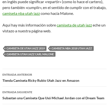
en inglés puede significar «repartir» (como lo hace el cartero),
pero también «cumplir», en el sentido de cumplir con el trabajo,
camiseta nba utah jazz
como hacía Malone.
Aquí hay más información sobre
camiseta de utah jazz
eche un
vistazo a nuestra página web.
CAMISETA DE UTAH JAZZ 2019
CAMISETA NBA 2018 UTAH JAZZ
CAMISETA UTAH JAZZ CARL MALONE
Navegación
ENTRADA ANTERIOR
de
Tienda Camiseta Ricky Rubio Utah Jazz en Amazon
entradas
ENTRADA SIGUIENTE
Subastan una Camiseta Que Usó Michael Jordan con el Dream Team