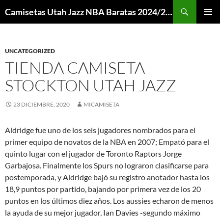
Buscar
Camisetas Utah Jazz NBA Baratas 2024/2025 – Mi Camiseta NBA
SALTAR
MENÚ
AL
PRINCI
CONTENIDO
UNCATEGORIZED
TIENDA CAMISETA
STOCKTON UTAH JAZZ
23 DICIEMBRE, 2020
MICAMISETA
Aldridge fue uno de los seis jugadores nombrados para el
primer equipo de novatos de la NBA en 2007; Empató para el
quinto lugar con el jugador de Toronto Raptors Jorge
Garbajosa. Finalmente los Spurs no lograron clasificarse para
postemporada, y Aldridge bajó su registro anotador hasta los
18,9 puntos por partido, bajando por primera vez de los 20
puntos en los últimos diez años. Los aussies echaron de menos
la ayuda de su mejor jugador, Ian Davies -segundo máximo