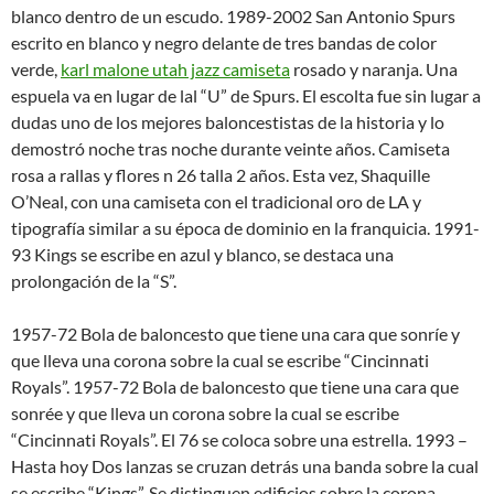
blanco dentro de un escudo. 1989-2002 San Antonio Spurs
escrito en blanco y negro delante de tres bandas de color
verde,
karl malone utah jazz camiseta
rosado y naranja. Una
espuela va en lugar de lal “U” de Spurs. El escolta fue sin lugar a
dudas uno de los mejores baloncestistas de la historia y lo
demostró noche tras noche durante veinte años. Camiseta
rosa a rallas y flores n 26 talla 2 años. Esta vez, Shaquille
O’Neal, con una camiseta con el tradicional oro de LA y
tipografía similar a su época de dominio en la franquicia. 1991-
93 Kings se escribe en azul y blanco, se destaca una
prolongación de la “S”.
1957-72 Bola de baloncesto que tiene una cara que sonríe y
que lleva una corona sobre la cual se escribe “Cincinnati
Royals”. 1957-72 Bola de baloncesto que tiene una cara que
sonrée y que lleva un corona sobre la cual se escribe
“Cincinnati Royals”. El 76 se coloca sobre una estrella. 1993 –
Hasta hoy Dos lanzas se cruzan detrás una banda sobre la cual
se escribe “Kings”. Se distinguen edificios sobre la corona.