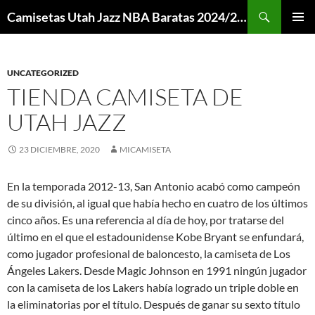
Buscar
Camisetas Utah Jazz NBA Baratas 2024/2025 – Mi Camiseta NBA
SALTAR
MENÚ
AL
PRINCI
CONTENIDO
UNCATEGORIZED
TIENDA CAMISETA DE
UTAH JAZZ
23 DICIEMBRE, 2020
MICAMISETA
En la temporada 2012-13, San Antonio acabó como campeón
de su división, al igual que había hecho en cuatro de los últimos
cinco años. Es una referencia al día de hoy, por tratarse del
último en el que el estadounidense Kobe Bryant se enfundará,
como jugador profesional de baloncesto, la camiseta de Los
Ángeles Lakers. Desde Magic Johnson en 1991 ningún jugador
con la camiseta de los Lakers había logrado un triple doble en
la eliminatorias por el título. Después de ganar su sexto título