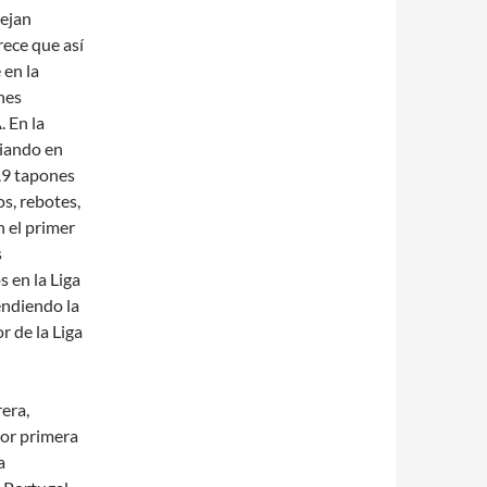
ejan
rece que así
 en la
nes
 En la
diando en
2.9 tapones
s, rebotes,
n el primer
s
 en la Liga
endiendo la
r de la Liga
era,
Por primera
a