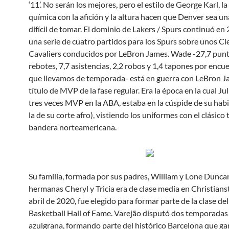
‘11’. No serán los mejores, pero el estilo de George Karl, l
química con la afición y la altura hacen que Denver sea u
difícil de tomar. El dominio de Lakers / Spurs continuó en
una serie de cuatro partidos para los Spurs sobre unos C
Cavaliers conducidos por LeBron James. Wade -27,7 punt
rebotes, 7,7 asistencias, 2,2 robos y 1,4 tapones por encu
que llevamos de temporada- está en guerra con LeBron J
título de MVP de la fase regular. Era la época en la cual Jul
tres veces MVP en la ABA, estaba en la cúspide de su habi
la de su corte afro), vistiendo los uniformes con el clásico
bandera norteamericana.
Su familia, formada por sus padres, William y Lone Duncan
hermanas Cheryl y Tricia era de clase media en Christianst
abril de 2020, fue elegido para formar parte de la clase de
Basketball Hall of Fame. Varejão disputó dos temporadas 
azulgrana, formando parte del histórico Barcelona que ga