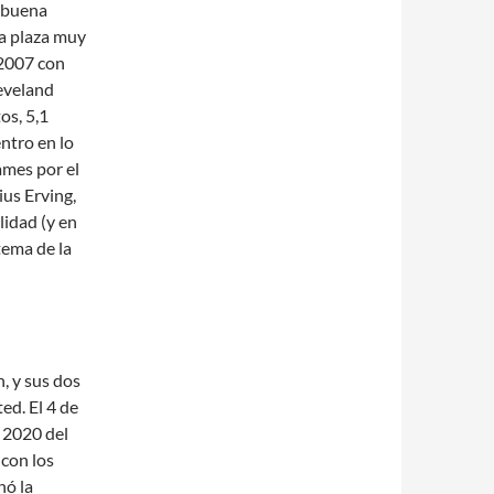
a buena
na plaza muy
 2007 con
leveland
os, 5,1
entro en lo
ames por el
ius Erving,
lidad (y en
 tema de la
, y sus dos
ed. El 4 de
l 2020 del
con los
nó la