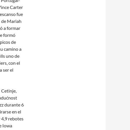
 Portugal-
Vince Carter
 descanso fue
l de Mariah
ió a formar
de formó
picos de
su camino a
ulls uno de
ers, con el
 ser el
 Cetinje,
Budućnost
zz durante 6
irarse en el
 4,9 rebotes
e Iowa