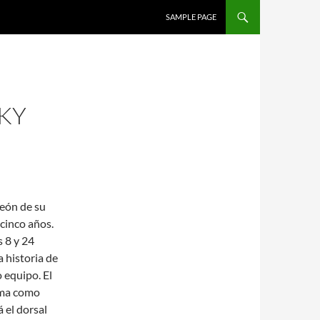
SALTAR AL CONTENIDO
SAMPLE PAGE
KY
eón de su
 cinco años.
s 8 y 24
a historia de
 equipo. El
rma como
 el dorsal