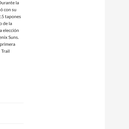
Durante la
ó con su
2.5 tapones
o de la
a elección
enix Suns.
 primera
 Trail