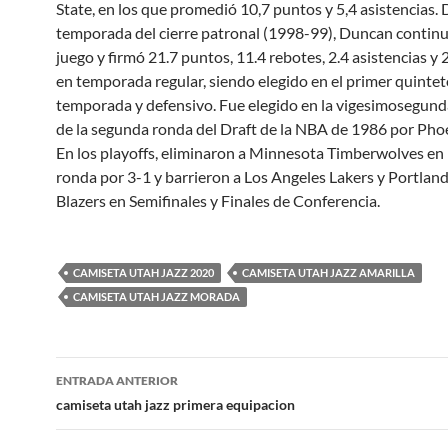
State, en los que promedió 10,7 puntos y 5,4 asistencias. 
temporada del cierre patronal (1998-99), Duncan continu
juego y firmó 21.7 puntos, 11.4 rebotes, 2.4 asistencias y 
en temporada regular, siendo elegido en el primer quintet
temporada y defensivo. Fue elegido en la vigesimosegund
de la segunda ronda del Draft de la NBA de 1986 por Pho
En los playoffs, eliminaron a Minnesota Timberwolves en
ronda por 3-1 y barrieron a Los Angeles Lakers y Portland
Blazers en Semifinales y Finales de Conferencia.
CAMISETA UTAH JAZZ 2020
CAMISETA UTAH JAZZ AMARILLA
CAMISETA UTAH JAZZ MORADA
Navegación
ENTRADA ANTERIOR
de
camiseta utah jazz primera equipacion
entradas