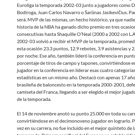
Euroliga la temporada 2002-03 junto a jugadores como D
Bodiroga, Juan Carlos Navarro o Šarūnas Jasikevičius. Pa
será. MVP de las mismas, un hecho histórico, ya que nadie
historia de la NBA ha ganado dicho premio en tres ocasio
consecutivas hasta Shaquille O’Neal (2000 a 2002 con L.A.
2002-03 volvió a recibir el MVP de la temporada, prome
esta ocasión 23.3 puntos, 12.9 rebotes, 3.9 asistencias y 
por noche. Ese año, también lideró la conferencia en punto
porcentaje de tiros de campo y tapones, convirtiéndose e
jugador en la conferencia en liderar esas cuatro categoría
estadísticas en un mismo año. Destacó con apenas 17 años
brasileña de baloncesto en la temporada 2000-2001, def
camiseta del Franca, llegando a ser elegido el mejor jugado
de la temporada.
El 14 de noviembre anotó su punto 25.000 en toda su carr
convirtiéndose en el decimonoveno jugador en lograrlo. 
vez en su carrera, no fue incluido en el mejor quinteto de l