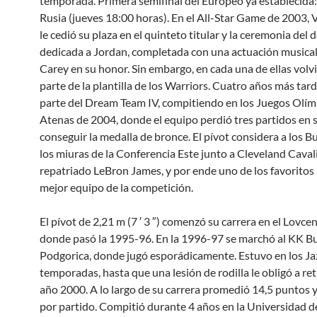
temporada. Primera semifinal del Europeo ya establecida:
Rusia (jueves 18:00 horas). En el All-Star Game de 2003, 
le cedió su plaza en el quinteto titular y la ceremonia del
dedicada a Jordan, completada con una actuación musica
Carey en su honor. Sin embargo, en cada una de ellas volv
parte de la plantilla de los Warriors. Cuatro años más tar
parte del Dream Team IV, compitiendo en los Juegos Olím
Atenas de 2004, donde el equipo perdió tres partidos en 
conseguir la medalla de bronce. El pívot considera a los B
los miuras de la Conferencia Este junto a Cleveland Cavali
repatriado LeBron James, y por ende uno de los favoritos a
mejor equipo de la competición.
El pívot de 2,21 m (7 ′ 3 ″) comenzó su carrera en el Lovcen
donde pasó la 1995-96. En la 1996-97 se marchó al KK 
Podgorica, donde jugó esporádicamente. Estuvo en los Ja
temporadas, hasta que una lesión de rodilla le obligó a ret
año 2000. A lo largo de su carrera promedió 14,5 puntos y
por partido. Compitió durante 4 años en la Universidad d