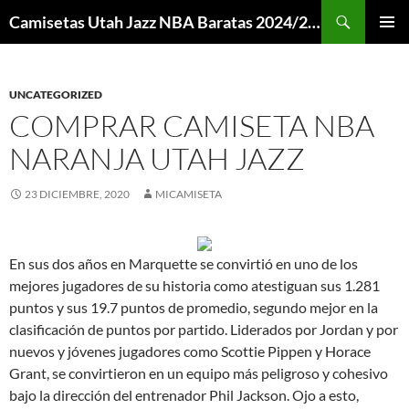
Buscar
Camisetas Utah Jazz NBA Baratas 2024/2025 – Mi Camiseta NBA
SALTAR
MENÚ
AL
PRINCI
CONTENIDO
UNCATEGORIZED
COMPRAR CAMISETA NBA
NARANJA UTAH JAZZ
23 DICIEMBRE, 2020
MICAMISETA
En sus dos años en Marquette se convirtió en uno de los
mejores jugadores de su historia como atestiguan sus 1.281
puntos y sus 19.7 puntos de promedio, segundo mejor en la
clasificación de puntos por partido. Liderados por Jordan y por
nuevos y jóvenes jugadores como Scottie Pippen y Horace
Grant, se convirtieron en un equipo más peligroso y cohesivo
bajo la dirección del entrenador Phil Jackson. Ojo a esto,