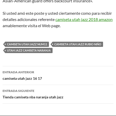
Asian-American guard offers backcourt insurance».
Si usted amó este poste y usted ciertamente como para recibir
detalles adicionales referente
camiseta utah jazz 2018 amazon
amablemente visita el Web page.
CAMISETA UTAH JAZZ NUM11
CAMISETA UTAH JAZZ RUBIO NIÑO
UTAH JAZZ CAMISETA NARANJA
Navegación
ENTRADA ANTERIOR
de
camiseta utah jazz 16 17
entradas
ENTRADA SIGUIENTE
Tienda camiseta nba naranja utah jazz