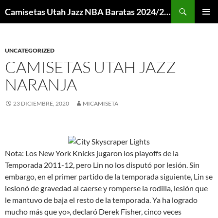
Buscar
Camisetas Utah Jazz NBA Baratas 2024/2025 – Mi Camiseta NBA
SALTAR
MENÚ
AL
PRINCI
CONTENIDO
UNCATEGORIZED
CAMISETAS UTAH JAZZ
NARANJA
23 DICIEMBRE, 2020
MICAMISETA
Nota: Los New York Knicks jugaron los playoffs de la
Temporada 2011-12, pero Lin no los disputó por lesión. Sin
embargo, en el primer partido de la temporada siguiente, Lin se
lesionó de gravedad al caerse y romperse la rodilla, lesión que
le mantuvo de baja el resto de la temporada. Ya ha logrado
mucho más que yo», declaró Derek Fisher, cinco veces