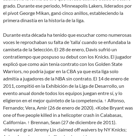
grado. Durante ese periodo, Minneapolis Lakers, liderados por
el pívot George Mikan, ganó cinco anillos, estableciendo la
primera dinastía en la historia de la liga.
Durante esta década ha tenido que escuchar como numerosas
voces le reprochaban su falta de ‘talla’ cuando se enfundaba la
camiseta de la Selección. El 28 de enero, Davis sufrió un
contratiempo que pospuso su debut con los Knicks. El jugador
explicó que como aún tenía contrato con los Golden State
Warriors, no podría jugar en la CBA ya que esta liga solo
admitía a jugadores de la NBA sin contrato. El 14 de enero de
2011, compitió en la Exhibición de la Liga de Desarrollo, un
evento anual donde todos los equipos juegan entre sí, y lo
eligieron en el mejor quinteto de la competencia. ↑ Alfonso,
Fernando; Vera, Amir (26 de enero de 2020). «Kobe Bryant was
one of five people killed in a helicopter crash in Calabasas,
California». ↑ Brennan, Sean (27 de diciembre de 2011).
«Harvard grad Jeremy Lin claimed off waivers by NY Knicks;