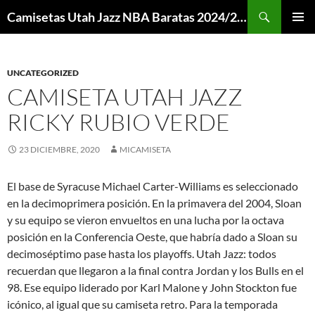
Buscar
Camisetas Utah Jazz NBA Baratas 2024/2025 – Mi Camiseta NBA
SALTAR
MENÚ
AL
PRINCI
CONTENIDO
UNCATEGORIZED
CAMISETA UTAH JAZZ
RICKY RUBIO VERDE
23 DICIEMBRE, 2020
MICAMISETA
El base de Syracuse Michael Carter-Williams es seleccionado
en la decimoprimera posición. En la primavera del 2004, Sloan
y su equipo se vieron envueltos en una lucha por la octava
posición en la Conferencia Oeste, que habría dado a Sloan su
decimoséptimo pase hasta los playoffs. Utah Jazz: todos
recuerdan que llegaron a la final contra Jordan y los Bulls en el
98. Ese equipo liderado por Karl Malone y John Stockton fue
icónico, al igual que su camiseta retro. Para la temporada