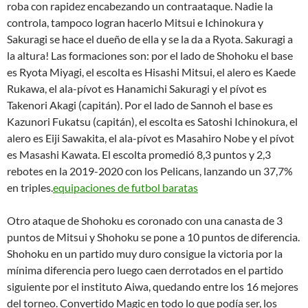
roba con rapidez encabezando un contraataque. Nadie la
controla, tampoco logran hacerlo Mitsui e Ichinokura y
Sakuragi se hace el dueño de ella y se la da a Ryota. Sakuragi a
la altura! Las formaciones son: por el lado de Shohoku el base
es Ryota Miyagi, el escolta es Hisashi Mitsui, el alero es Kaede
Rukawa, el ala-pívot es Hanamichi Sakuragi y el pívot es
Takenori Akagi (capitán). Por el lado de Sannoh el base es
Kazunori Fukatsu (capitán), el escolta es Satoshi Ichinokura, el
alero es Eiji Sawakita, el ala-pívot es Masahiro Nobe y el pívot
es Masashi Kawata. El escolta promedió 8,3 puntos y 2,3
rebotes en la 2019-2020 con los Pelicans, lanzando un 37,7%
en triples.
equipaciones de futbol baratas
Otro ataque de Shohoku es coronado con una canasta de 3
puntos de Mitsui y Shohoku se pone a 10 puntos de diferencia.
Shohoku en un partido muy duro consigue la victoria por la
mínima diferencia pero luego caen derrotados en el partido
siguiente por el instituto Aiwa, quedando entre los 16 mejores
del torneo. Convertido Magic en todo lo que podía ser, los