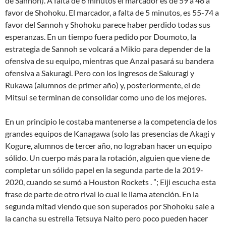
de Sannoh). A falta de 6 minutos el marcador es de 59 a 46 a
favor de Shohoku. El marcador, a falta de 5 minutos, es 55-74 a
favor del Sannoh y Shohoku parece haber perdido todas sus
esperanzas. En un tiempo fuera pedido por Doumoto, la
estrategia de Sannoh se volcará a Mikio para depender de la
ofensiva de su equipo, mientras que Anzai pasará su bandera
ofensiva a Sakuragi. Pero con los ingresos de Sakuragi y
Rukawa (alumnos de primer año) y, posteriormente, el de
Mitsui se terminan de consolidar como uno de los mejores.
En un principio le costaba mantenerse a la competencia de los
grandes equipos de Kanagawa (solo las presencias de Akagi y
Kogure, alumnos de tercer año, no lograban hacer un equipo
sólido. Un cuerpo más para la rotación, alguien que viene de
completar un sólido papel en la segunda parte de la 2019-
2020, cuando se sumó a Houston Rockets . ”; Eiji escucha esta
frase de parte de otro rival lo cual le llama atención. En la
segunda mitad viendo que son superados por Shohoku sale a
la cancha su estrella Tetsuya Naito pero poco pueden hacer