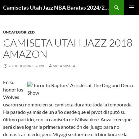
Buscar
Camisetas Utah Jazz NBA Baratas 2024/2025 – Mi Camiseta NBA
SALTAR
MENÚ
AL
PRINCI
CONTENIDO
UNCATEGORIZED
CAMISETA UTAH JAZZ 2018
AMAZON
23 DICIEMBRE, 2020
MICAMISETA
En su
honor los
Wolves
usaron su nombre en su camiseta durante toda la temporada.
Ha pasado ya más de un año desde que el pívot disputó su
último partido, con la camiseta de Milwaukee. Anzai cree que
será clave lograr la primera anotación del juego para no
demostrar miedo, pero Miyagi se duerme e Ichinokura se la