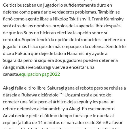
Celtics buscaban un jugador lo suficientemente duro en
defensa como para darle verdaderos problemas. También se
fichó como agente libre a Nikoloz Tskitishvili. Frank Kaminsky
será otro de los nombres propios de la agencia libre después
de que los Suns no hicieran efectiva la opción sobre su
contrato. Snyder tendrá la opción de introducirle si prefiere un
jugador más físico que de más empaque a la defensa. Sendoh le
dice a Fukuda que deje de lado a Hanamichi y ayude a
Sugaraida pero ni siquiera dos jugadores pueden detener a
Akagi; inclusive Sakuragi vuelve a encestar una
canasta.
equipacion psg 2022
Akagi falla el tiro libre, Sakuragi gana el rebote pero se rehúsa a
dársela a Rukawa diciéndole: “¡ Uozumi está a punto de
cometer una falta pero el árbitro deja seguir y les gana un
rebote defensivo a Hanamichi y a Akagi. En ese momento
Anzai decide pedir el último tiempo fuera que le queda al
equipo (a falta de 11 minutos el marcador es de 36-58 a favor