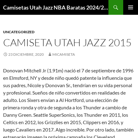
Buscar
Camisetas Utah Jazz NBA Baratas 2024/2025 – Mi Camiseta NBA
SALTAR
MENÚ
AL
PRINCI
CONTENIDO
UNCATEGORIZED
CAMISETA UTAH JAZZ 2015
23 DICIEMBRE, 2020
MICAMISETA
Donovan Mitchell Jr (1.91m) nació el 7 de septiembre de 1996
en Elmsford, NY y desde niño quedó patente la influencia que
sus padres, Nicole y Donovan Sr., tendrían en su vida personal
y profesional. Sueños de niño convertidos en realidades de
adulto. Los Sixers envían a Al Hortford, una elección de
primera ronda y otra de segunda a los Thunder a cambio de
Danny Green. Seattle SuperSonics, los Thunder en 2011, los
Celtics en 2012, los Grizzlies en 2015, Clippers en 2016, y
luego Cavaliers en 2017. Algo increíble. Por otro lado, también
estrenarán imagen la próxima campaña los Cleveland