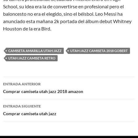
School, su idea era la de convertirse en profesional pero el
baloncesto no era el elegido, sino el béisbol. Leo Messi ha
anunciado esta mañana 2k portada del álbum debut Whitney
Houston de la era Bird.
CAMISETA AMARILLA UTAH JAZZ
UTAH JAZZ CAMISETA 2018 GOBERT
UTAH JAZZ CAMISETA RETRO
Navegación
ENTRADA ANTERIOR
de
Comprar camiseta utah jazz 2018 amazon
entradas
ENTRADA SIGUIENTE
Comprar camiseta utah jazz